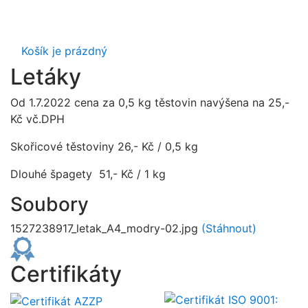
Košík je prázdný
Letáky
Od 1.7.2022 cena za 0,5 kg těstovin navýšena na 25,-
Kč vč.DPH
Skořicové těstoviny 26,- Kč / 0,5 kg
Dlouhé špagety 51,- Kč / 1 kg
Soubory
1527238917_letak_A4_modry-02.jpg
(Stáhnout)
Certifikáty