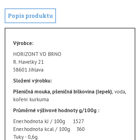
Popis produktu
Výrobce:
HORIZONT VD BRNO
R. Havelky 21
58601 Jihlava
Složení výrobku:
Pšeničná mouka, pšeničná bílkovina (lepek)
, voda,
koření kurkuma
Průměrné výživové hodnoty g/100g :
Ener.hodnota kJ / 100g 1527
Ener.hodnota kcal / 100g 360
Tuky - 0,6g