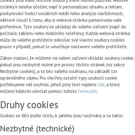
Cookies jsou malé textové soubory, které mohou používat webové
stránky k mnoha účelům, např. k personalizaci obsahu a reklam,
poskytování funkcí sociálních médií nebo analýze návštěvnosti,
některé slouží k tomu, aby si webová stránka pamatovala vaše
preference. Tyto soubory se ukládají do vašeho zařízení (např. do
počítače, tabletu nebo mobilního telefonu). Každá webová stránka
může do vašeho prohlížeče odesílat své vlastní soubory cookies
pouze v případě, pokud to umožňuje nastavení vašeho prohlížeče.
Zákon stanoví, že můžeme na vašem zařízení ukládat soubory cookie,
pokud jsou nezbytně nutné pro provoz těchto stránek (viz sekce
Nezbytné cookies), a to bez vašeho souhlasu, na základě tzv.
oprávněného zájmu. Pro všechny ostatní typy souborů cookie
potřebujeme váš souhlas, jehož plný text najdete
zde
, a který
můžete kdykoliv odvolat pomocí tohoto
formuláře
.
Druhy cookies
Cookies se dělí podle účelu, k jakému jsou využívány a ta takto:
Nezbytné (technické)