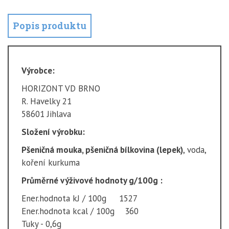
Popis produktu
Výrobce:
HORIZONT VD BRNO
R. Havelky 21
58601 Jihlava
Složení výrobku:
Pšeničná mouka, pšeničná bílkovina (lepek)
, voda,
koření kurkuma
Průměrné výživové hodnoty g/100g :
Ener.hodnota kJ / 100g 1527
Ener.hodnota kcal / 100g 360
Tuky - 0,6g