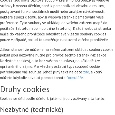
Cookies jsou malé textové soubory, které mohou používat webové
stránky k mnoha účelům, např. k personalizaci obsahu a reklam,
poskytování funkcí sociálních médií nebo analýze návštěvnosti,
některé slouží k tomu, aby si webová stránka pamatovala vaše
preference. Tyto soubory se ukládají do vašeho zařízení (např. do
počítače, tabletu nebo mobilního telefonu). Každá webová stránka
může do vašeho prohlížeče odesílat své vlastní soubory cookies
pouze v případě, pokud to umožňuje nastavení vašeho prohlížeče.
Zákon stanoví, že můžeme na vašem zařízení ukládat soubory cookie,
pokud jsou nezbytně nutné pro provoz těchto stránek (viz sekce
Nezbytné cookies), a to bez vašeho souhlasu, na základě tzv.
oprávněného zájmu. Pro všechny ostatní typy souborů cookie
potřebujeme váš souhlas, jehož plný text najdete
zde
, a který
můžete kdykoliv odvolat pomocí tohoto
formuláře
.
Druhy cookies
Cookies se dělí podle účelu, k jakému jsou využívány a ta takto:
Nezbytné (technické)