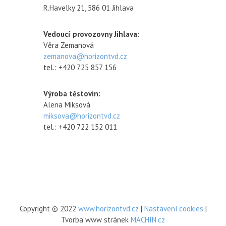
R.Havelky 21, 586 01 Jihlava
Vedoucí provozovny Jihlava:
Věra Zemanová
zemanova@horizontvd.cz
tel.: +420 725 857 156
Výroba těstovin:
Alena Miksová
miksova@horizontvd.cz
tel.: +420 722 152 011
Copyright © 2022
www.horizontvd.cz
|
Nastavení cookies
|
Tvorba www stránek
MACHIN.cz