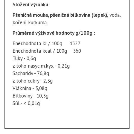
Složení výrobku:
Pšeničná mouka, pšeničná bílkovina (lepek)
, voda,
koření kurkuma
Průměrné výživové hodnoty g/100g :
Ener.hodnota kJ / 100g 1527
Ener.hodnota kcal / 100g 360
Tuky - 0,6g
z toho nasyc.m.kys. - 0,21g
Sacharidy - 76,8g
z toho cukry - 2,3g
Vláknina - 3,08g
Bílkoviny - 10,3g
Sůl - < 0,01g