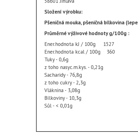
58601 Jihlava
Složení výrobku:
Pšeničná mouka, pšeničná bílkovina (lepe
Průměrné výživové hodnoty g/100g :
Ener.hodnota kJ / 100g 1527
Ener.hodnota kcal / 100g 360
Tuky - 0,6g
z toho nasyc.m.kys. - 0,21g
Sacharidy - 76,8g
z toho cukry - 2,3g
Vláknina - 3,08g
Bílkoviny - 10,3g
Sůl - < 0,01g