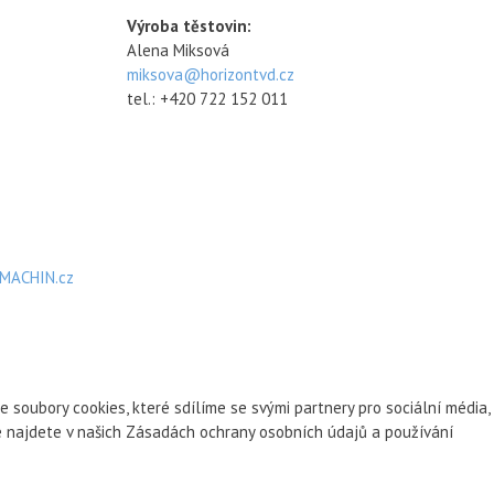
Výroba těstovin:
Alena Miksová
miksova@horizontvd.cz
tel.: +420 722 152 011
MACHIN.cz
oubory cookies, které sdílíme se svými partnery pro sociální média,
ce najdete v našich Zásadách ochrany osobních údajů a používání