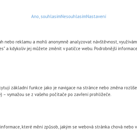
Ano, souhlasím
Nesouhlasím
Nastavení
h nebo reklamu a mohli anonymně analyzovat návštěvnost, využíváme s
ies" a kdykoliv jej můžete změnit v patičce webu. Podrobnější informa
kytují základní funkce jako je navigace na stránce nebo změna rozliše
 – vymažou se z vašeho počítače po zavření prohlížeče.
informace, které mění způsob, jakým se webová stránka chová nebo vy