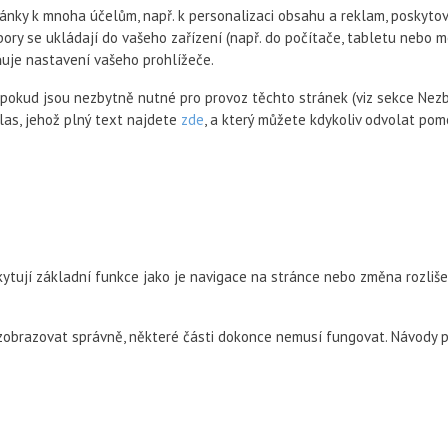
nky k mnoha účelům, např. k personalizaci obsahu a reklam, poskytová
ory se ukládají do vašeho zařízení (např. do počítače, tabletu nebo
ňuje nastavení vašeho prohlížeče.
pokud jsou nezbytně nutné pro provoz těchto stránek (viz sekce Nezb
las, jehož plný text najdete
zde
, a který můžete kdykoliv odvolat po
kytují základní funkce jako je navigace na stránce nebo změna rozliše
 zobrazovat správně, některé části dokonce nemusí fungovat. Návody p