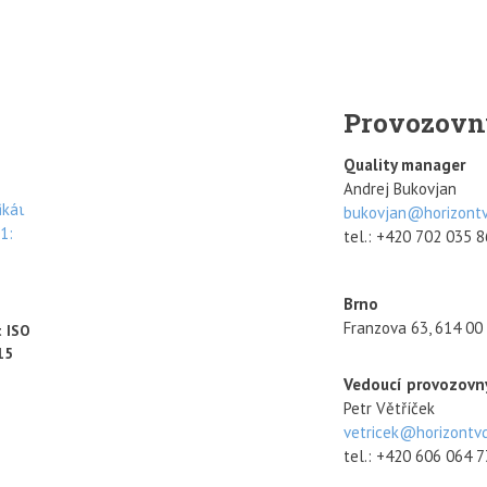
Provozovn
Quality manager
Andrej Bukovjan
bukovjan@horizontv
tel.: +420 702 035 
Brno
Franzova 63, 614 00
t ISO
15
Vedoucí provozovny
Petr Větříček
vetricek@horizontvd
tel.: +420 606 064 