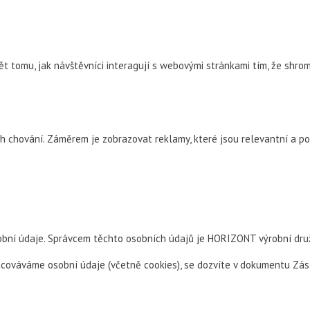
tomu, jak návštěvníci interagují s webovými stránkami tím, že shrom
ch chování. Záměrem je zobrazovat reklamy, které jsou relevantní a po
obní údaje. Správcem těchto osobních údajů je HORIZONT výrobní druž
racováváme osobní údaje (včetně cookies), se dozvíte v dokumentu Zá