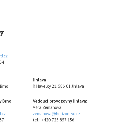
y
d.cz
864
Jihlava
 Brno
R.Havelky 21, 586 01 Jihlava
 Brno:
Vedoucí provozovny Jihlava:
Věra Zemanová
.cz
zemanova@horizontvd.cz
737
tel.: +420 725 857 156