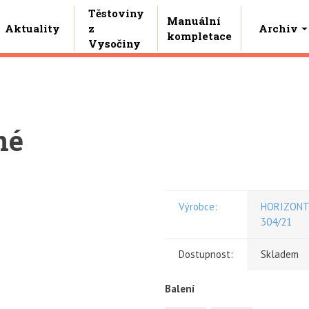
Těstoviny
Manuální
Aktuality
z
Archiv
kompletace
Vysočiny
né
Výrobce:
HORIZONT V
304/21
Dostupnost:
Skladem
Balení