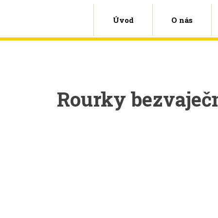
Úvod
O nás
Rourky bezvaječ