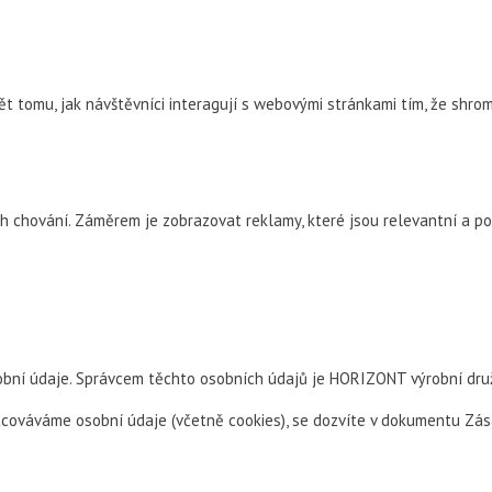
tomu, jak návštěvníci interagují s webovými stránkami tím, že shrom
ch chování. Záměrem je zobrazovat reklamy, které jsou relevantní a po
obní údaje. Správcem těchto osobních údajů je HORIZONT výrobní druž
racováváme osobní údaje (včetně cookies), se dozvíte v dokumentu Zá