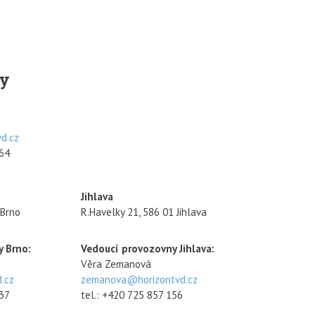
y
d.cz
864
Jihlava
 Brno
R.Havelky 21, 586 01 Jihlava
 Brno:
Vedoucí provozovny Jihlava:
Věra Zemanová
.cz
zemanova@horizontvd.cz
737
tel.: +420 725 857 156