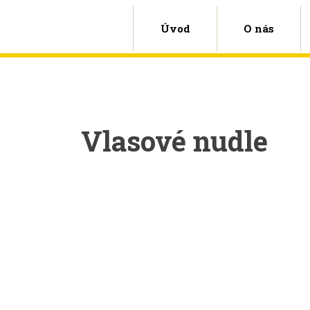
Úvod
O nás
Vlasové nudle