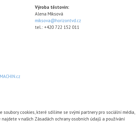
Výroba těstovin:
Alena Miksová
miksova@horizontvd.cz
tel.: +420 722 152 011
MACHIN.cz
oubory cookies, které sdílíme se svými partnery pro sociální média,
ce najdete v našich Zásadách ochrany osobních údajů a používání