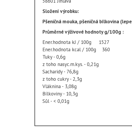
58601 Jihlava
Složení výrobku:
Pšeničná mouka, pšeničná bílkovina (lepe
Průměrné výživové hodnoty g/100g :
Ener.hodnota kJ / 100g 1527
Ener.hodnota kcal / 100g 360
Tuky - 0,6g
z toho nasyc.m.kys. - 0,21g
Sacharidy - 76,8g
z toho cukry - 2,3g
Vláknina - 3,08g
Bílkoviny - 10,3g
Sůl - < 0,01g