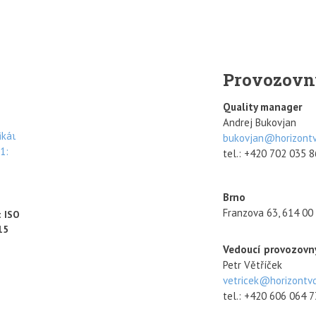
Provozovn
Quality manager
Andrej Bukovjan
bukovjan@horizontv
tel.: +420 702 035 
Brno
Franzova 63, 614 00
t ISO
15
Vedoucí provozovny
Petr Větříček
vetricek@horizontvd
tel.: +420 606 064 