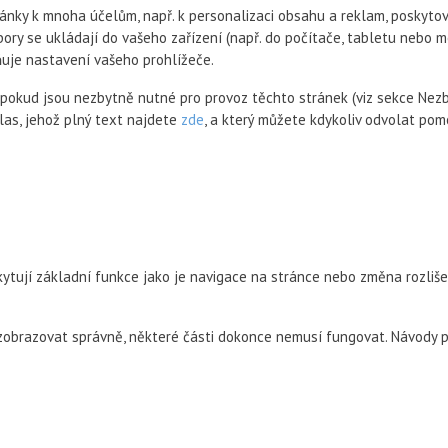
nky k mnoha účelům, např. k personalizaci obsahu a reklam, poskytová
ory se ukládají do vašeho zařízení (např. do počítače, tabletu nebo
ňuje nastavení vašeho prohlížeče.
pokud jsou nezbytně nutné pro provoz těchto stránek (viz sekce Nezb
las, jehož plný text najdete
zde
, a který můžete kdykoliv odvolat po
kytují základní funkce jako je navigace na stránce nebo změna rozliše
 zobrazovat správně, některé části dokonce nemusí fungovat. Návody p