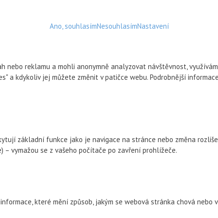
Ano, souhlasím
Nesouhlasím
Nastavení
h nebo reklamu a mohli anonymně analyzovat návštěvnost, využíváme s
ies" a kdykoliv jej můžete změnit v patičce webu. Podrobnější informa
kytují základní funkce jako je navigace na stránce nebo změna rozliše
 – vymažou se z vašeho počítače po zavření prohlížeče.
informace, které mění způsob, jakým se webová stránka chová nebo vy