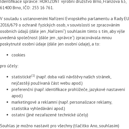
Identifikace správce: HORIZONT výrobní družstvo Brno, Franzova 63,
61400 Brno, IČO: 253 16 761.
V souladu s ustanoveními Nařízení Evropského parlamentu a Rady EU
2016/679 o ochraně fyzických osob, v souvislosti se zpracováním
osobních údajů (dále jen „Nařízení“) souhlasím tímto s tím, aby výše
uvedená společnost (dále jen „správce“) zpracovávala mnou
poskytnuté osobní údaje (dále jen osobní údaje), a to:
cookies
pro účely:
(1)
statistické
(např. doba vaší návštěvy našich stránek,
nejčastěji používaná část webu apod.)
preferenční (např. identifikace prohlížeče, jazykové nastavení
apod.)
marketingové a reklamní (např. personalizace reklamy,
statistika vyhledávání apod.)
ostatní (jiné nezařazené technické účely)
Souhlas je možno nastavit pro všechny (tlačítko Ano, souhlasím)