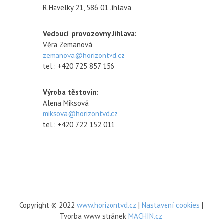
R.Havelky 21, 586 01 Jihlava
Vedoucí provozovny Jihlava:
Věra Zemanová
zemanova@horizontvd.cz
tel.: +420 725 857 156
Výroba těstovin:
Alena Miksová
miksova@horizontvd.cz
tel.: +420 722 152 011
Copyright © 2022
www.horizontvd.cz
|
Nastavení cookies
|
Tvorba www stránek
MACHIN.cz