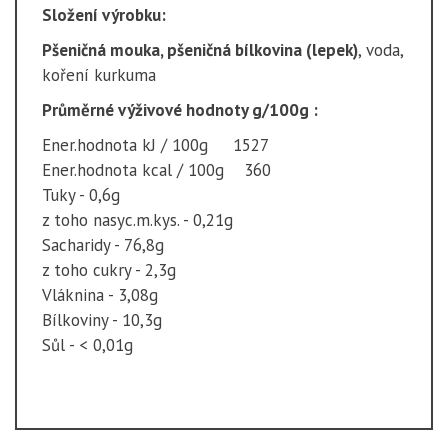
Složení výrobku:
Pšeničná mouka, pšeničná bílkovina (lepek)
, voda,
koření kurkuma
Průměrné výživové hodnoty g/100g :
Ener.hodnota kJ / 100g 1527
Ener.hodnota kcal / 100g 360
Tuky - 0,6g
z toho nasyc.m.kys. - 0,21g
Sacharidy - 76,8g
z toho cukry - 2,3g
Vláknina - 3,08g
Bílkoviny - 10,3g
Sůl - < 0,01g